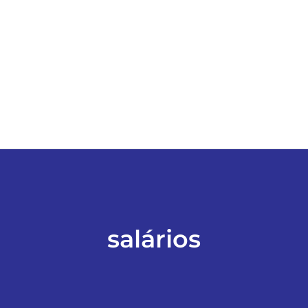
ESPORTES
COLUNISTAS
Classificados
ASSINE
FALE CONOSCO
salários
EDIÇÕES EM PDF