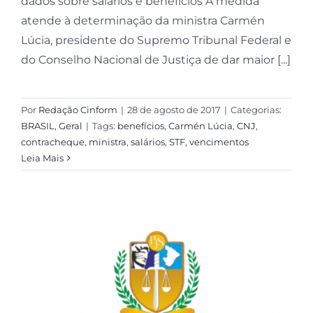
dados sobre salários e benefícios A medida
atende à determinação da ministra Carmén
Lúcia, presidente do Supremo Tribunal Federal e
do Conselho Nacional de Justiça de dar maior [...]
Por
Redação Cinform
|
28 de agosto de 2017
|
Categorias:
BRASIL
,
Geral
|
Tags:
benefícios
,
Carmén Lúcia
,
CNJ
,
contracheque
,
ministra
,
salários
,
STF
,
vencimentos
Leia Mais