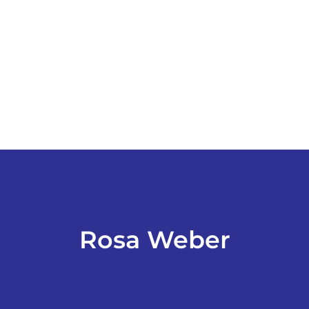
ESPORTES
COLUNISTAS
Classificados
ASSINE
FALE CONOSCO
Rosa Weber
EDIÇÕES EM PDF