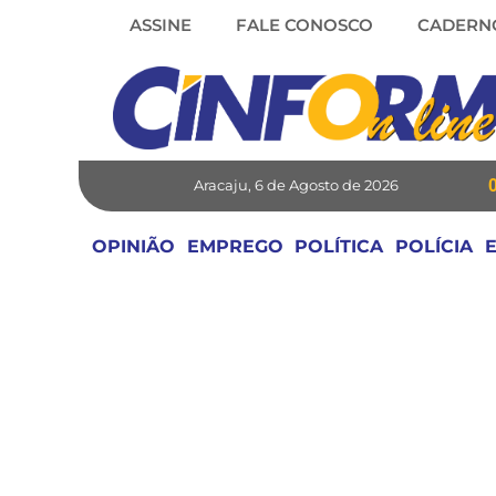
Skip
ASSINE
FALE CONOSCO
CADERN
to
content
Aracaju, 6 de Agosto de 2026
OPINIÃO
EMPREGO
POLÍTICA
POLÍCIA