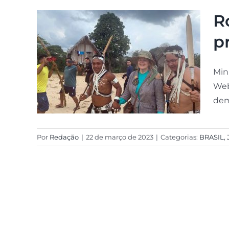
R
p
Min
Web
dem
Por
Redação
|
22 de março de 2023
|
Categorias:
BRASIL
,