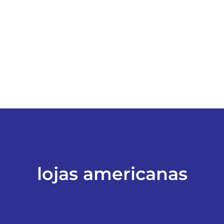
ESPORTES
COLUNISTAS
Classificados
ASSINE
FALE CONOSCO
lojas americanas
EDIÇÕES EM PDF