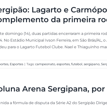
ergipão: Lagarto e Carmópo
omplemento da primeira r
te domingo (14), duas partidas encerraram a primeira 
4. No Estádio Municipal Ivson Ferreira, em São Brás/AL, o
deu para o Lagarto Futebol Clube. Nael e Thiaguinho marc
ortes
,
Esportes
|
Tags:
campeonato
,
esportes
,
futebol
,
sergipano
,
Ser
oluna Arena Sergipana, por 
inida a fórmula de disputa da Série A2 do Sergipão Diri