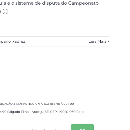
rmula e o sistema de disputa do Campeonato
...]
gipano
,
xadrez
Leia Mais
CAÇÃO & MARKETING CNPJ 035.851.783/0001-00
e, 90 Salgado Filho - Aracaju, SE, CEP: 49020-060 Fone: