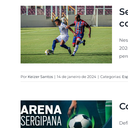
S
c
Nes
202
per
Por
Keizer Santos
|
14 de janeiro de 2024
|
Categorias:
Esp
C
Def