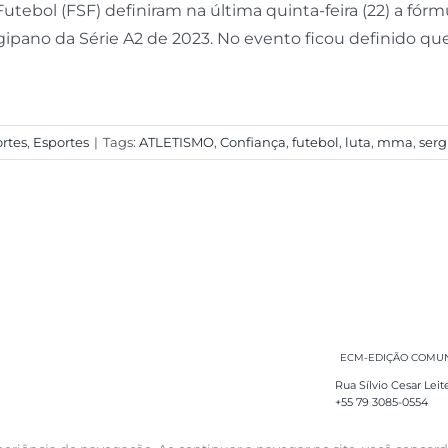
Futebol (FSF) definiram na última quinta-feira (22) a fó
gipano da Série A2 de 2023. No evento ficou definido que [
rtes
,
Esportes
|
Tags:
ATLETISMO
,
Confiança
,
futebol
,
luta
,
mma
,
ser
ECM-EDIÇÃO COMUNI
Rua Sílvio Cesar Leit
+55 79 3085-0554