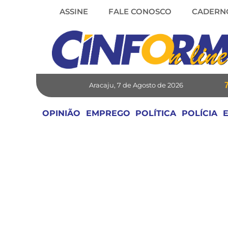
Skip
ASSINE
FALE CONOSCO
CADERN
to
content
Aracaju, 7 de Agosto de 2026
OPINIÃO
EMPREGO
POLÍTICA
POLÍCIA