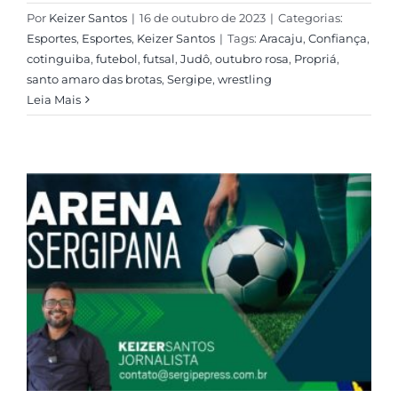
Por
Keizer Santos
|
16 de outubro de 2023
|
Categorias:
Esportes
,
Esportes
,
Keizer Santos
|
Tags:
Aracaju
,
Confiança
,
cotinguiba
,
futebol
,
futsal
,
Judô
,
outubro rosa
,
Propriá
,
santo amaro das brotas
,
Sergipe
,
wrestling
Leia Mais