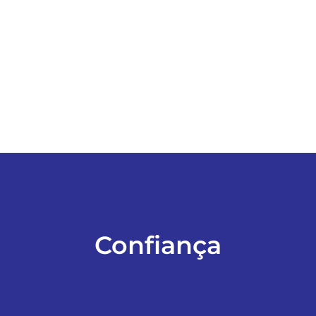
ESPORTES
COLUNISTAS
Classificados
ASSINE
FALE CONOSCO
Confiança
EDIÇÕES EM PDF