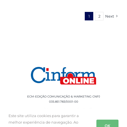
1
2
Next
ECM-EDIÇÃO COMUNICAÇÃO & MARKETING CNPJ
035.851.783/0001-00
Rua Sílvio Cesar Leite, 90 Salgado Filho -
Aracaju, SE, CEP: 49020-060 Fone: +55 79
Este site utiliza cookies para garantir a
3085-0554
melhor experiência de navegação. Ao
OK