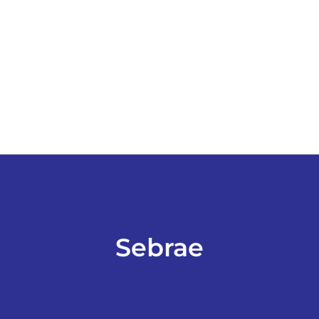
ESPORTES
COLUNISTAS
Classificados
ASSINE
FALE CONOSCO
Sebrae
EDIÇÕES EM PDF