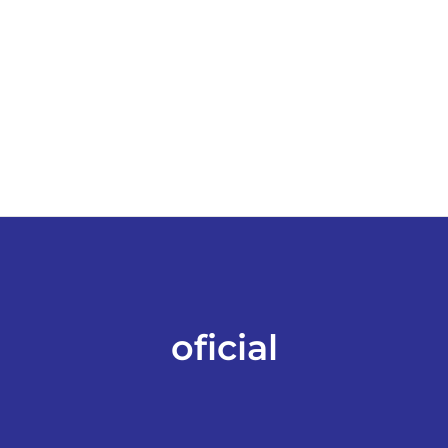
ESPORTES
COLUNISTAS
Classificados
ASSINE
FALE CONOSCO
oficial
EDIÇÕES EM PDF