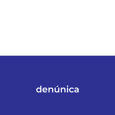
ESPORTES
COLUNISTAS
Classificados
ASSINE
FALE CONOSCO
denúnica
EDIÇÕES EM PDF