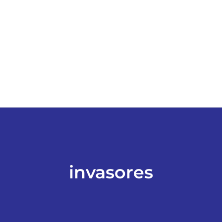
ESPORTES
COLUNISTAS
Classificados
ASSINE
FALE CONOSCO
invasores
EDIÇÕES EM PDF