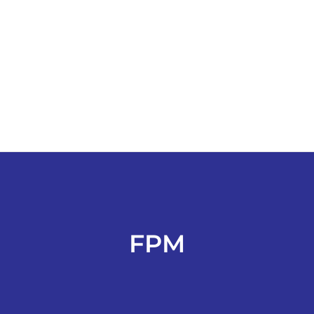
ESPORTES
COLUNISTAS
Classificados
ASSINE
FALE CONOSCO
FPM
EDIÇÕES EM PDF