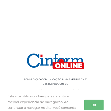
ECM-EDIÇÃO COMUNICAÇÃO & MARKETING CNPJ
035.851.783/0001-00
Rua Sílvio Cesar Leite, 90 Salgado Filho -
Aracaju, SE, CEP: 49020-060 Fone: +55 79
Este site utiliza cookies para garantir a
3085-0554
melhor experiência de navegação. Ao
OK
continuar a navegar no site, você concorda