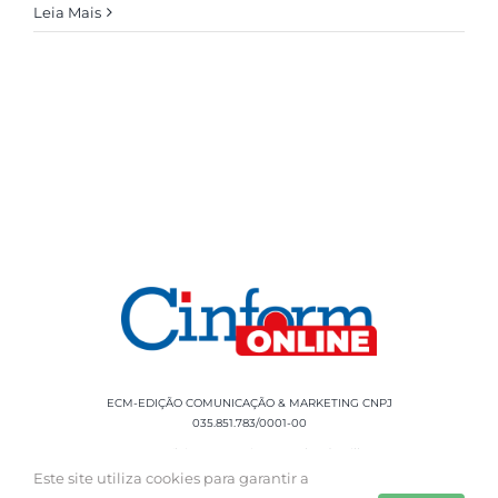
Leia Mais
ECM-EDIÇÃO COMUNICAÇÃO & MARKETING CNPJ
035.851.783/0001-00
Rua Sílvio Cesar Leite, 90 Salgado Filho -
Aracaju, SE, CEP: 49020-060 Fone: +55 79
Este site utiliza cookies para garantir a
3085-0554