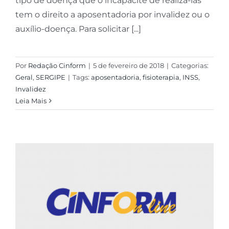
tipo de doença que o incapacite de realizá-las
tem o direito a aposentadoria por invalidez ou o
auxílio-doença. Para solicitar [...]
Por
Redação Cinform
|
5 de fevereiro de 2018
|
Categorias:
Geral
,
SERGIPE
|
Tags:
aposentadoria
,
fisioterapia
,
INSS
,
Invalidez
Leia Mais