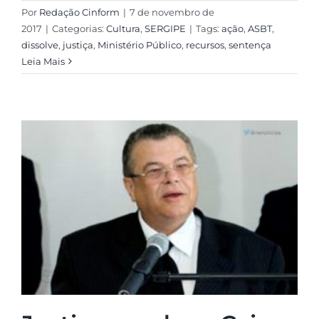
Por
Redação Cinform
|
7 de novembro de
2017
|
Categorias:
Cultura
,
SERGIPE
|
Tags:
ação
,
ASBT
,
dissolve
,
justiça
,
Ministério Público
,
recursos
,
sentença
Leia Mais