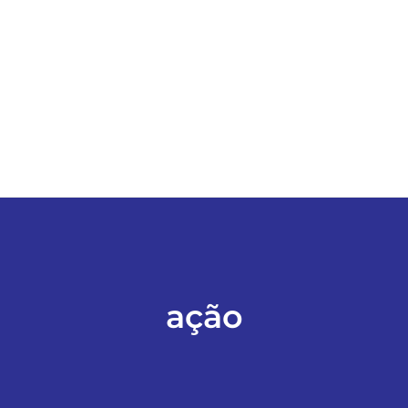
ESPORTES
COLUNISTAS
Classificados
ASSINE
FALE CONOSCO
ação
EDIÇÕES EM PDF