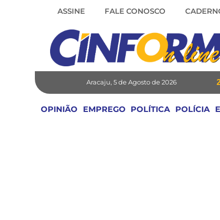
Skip
ASSINE
FALE CONOSCO
CADERN
to
content
Aracaju, 5 de Agosto de 2026
OPINIÃO
EMPREGO
POLÍTICA
POLÍCIA