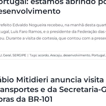
ortugal: estamos abrindo po
esenvolvimento
refeito Edvaldo Nogueira recebeu, na manhã desta quarta
tugal, Luís Faro Ramos, e o presidente da Federação da
eu. Durante a visita de cortesia, que contou com a presenç
U
,
Geral
,
SERGIPE
|
Tags:
acordo
,
Aracaju
,
desenvolvimento
,
Portugal
ábio Mitidieri anuncia visit
ransportes e da Secretaria-G
bras da BR-101