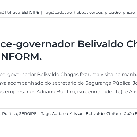
as:
Política
,
SERGIPE
|
Tags:
cadastro
,
habeas corpus
,
presidio
,
prisão
,
ice-governador Belivaldo Ch
INFORM.
ice-governador Belivaldo Chagas fez uma visita na manh
ava acompanhado do secretário de Segurança Pública, Jo
os empresários Adriano Bonfim, (superintendente) e Alisson
s:
Política
,
SERGIPE
|
Tags:
Adriano
,
Alisson
,
Belivaldo
,
Cinform
,
João 