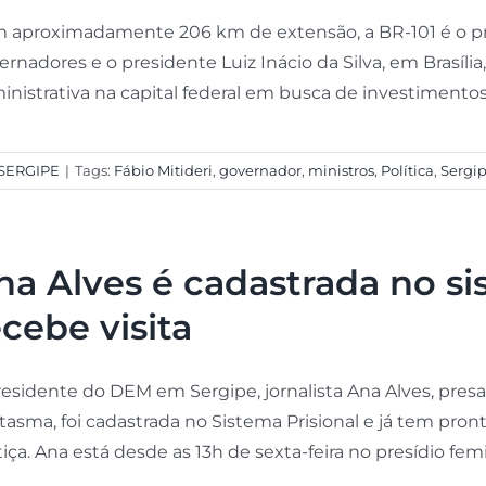
 aproximadamente 206 km de extensão, a BR-101 é o pri
ernadores e o presidente Luiz Inácio da Silva, em Brasíl
nistrativa na capital federal em busca de investimentos pa
SERGIPE
|
Tags:
Fábio Mitideri
,
governador
,
ministros
,
Política
,
Sergi
na Alves é cadastrada no si
ecebe visita
residente do DEM em Sergipe, jornalista Ana Alves, pre
tasma, foi cadastrada no Sistema Prisional e já tem pron
iça. Ana está desde as 13h de sexta-feira no presídio fem