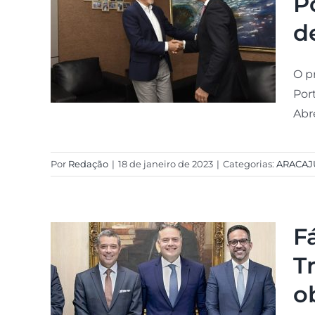
P
d
O p
Por
Abr
Por
Redação
|
18 de janeiro de 2023
|
Categorias:
ARACAJ
F
T
o