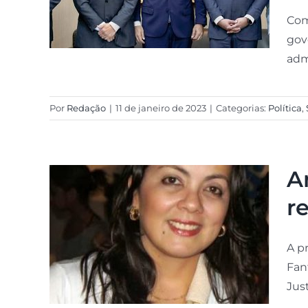
Com
gov
admi
Por
Redação
|
11 de janeiro de 2023
|
Categorias:
Política
,
A
r
A p
Fan
Just