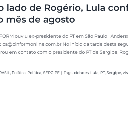
o lado de Rogério, Lula conf
o mês de agosto
FORM ouviu ex-presidente do PT em São Paulo Anderson 
itica@cinformonline.com.br No início da tarde desta seg
rou em contato com o presidente do PT de Sergipe, Rogéri
RASIL
,
Política
,
Política
,
SERGIPE
|
Tags:
cidades
,
Lula
,
PT
,
Sergipe
,
vis