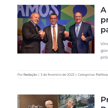
A
p
p
Vin
gov
próx
Por
Redação
|
3 de fevereiro de 2023
|
Categorias:
Política
P