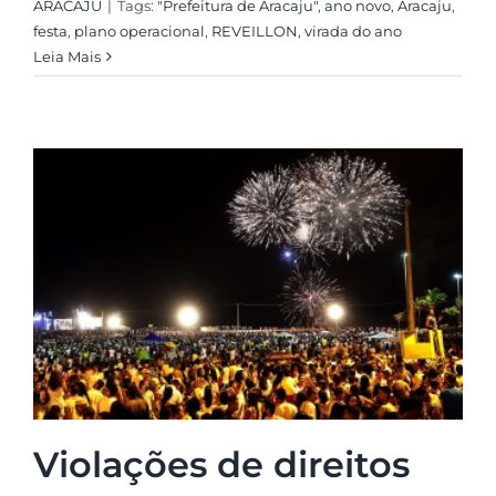
ARACAJU
|
Tags:
"Prefeitura de Aracaju"
,
ano novo
,
Aracaju
,
festa
,
plano operacional
,
REVEILLON
,
virada do ano
Leia Mais
Violações de direitos