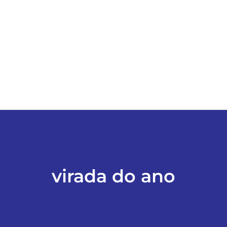
ESPORTES
COLUNISTAS
Classificados
ASSINE
FALE CONOSCO
virada do ano
EDIÇÕES EM PDF