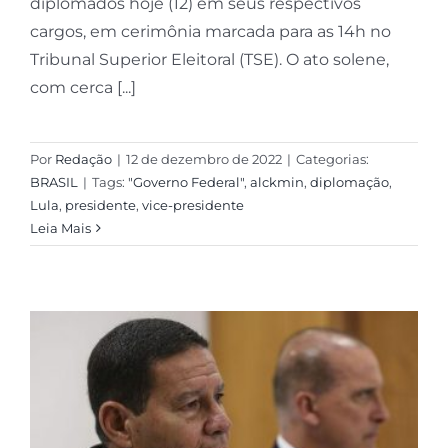
diplomados hoje (12) em seus respectivos
cargos, em cerimônia marcada para as 14h no
Tribunal Superior Eleitoral (TSE). O ato solene,
com cerca [...]
Por
Redação
|
12 de dezembro de 2022
|
Categorias:
BRASIL
|
Tags:
"Governo Federal"
,
alckmin
,
diplomação
,
Lula
,
presidente
,
vice-presidente
Leia Mais