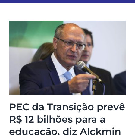
ESPORTES
COLUNISTAS
Classificados
ASSINE
FALE CONOSCO
PEC da Transição prevê
EDIÇÕES EM PDF
R$ 12 bilhões para a
educação, diz Alckmin