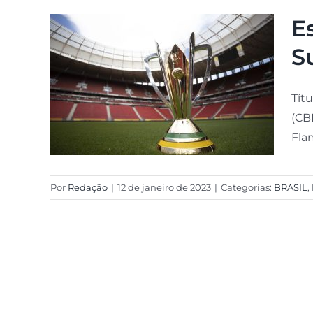
E
S
Tít
(CBF
Fla
Por
Redação
|
12 de janeiro de 2023
|
Categorias:
BRASIL
,