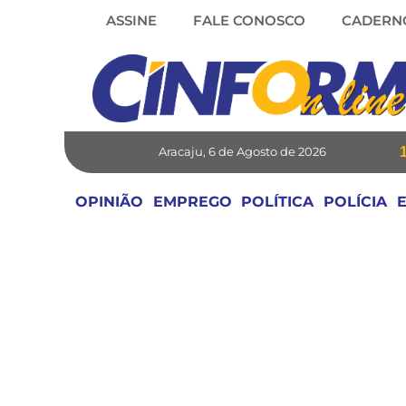
Skip
ASSINE
FALE CONOSCO
CADERN
to
content
Aracaju, 6 de Agosto de 2026
OPINIÃO
EMPREGO
POLÍTICA
POLÍCIA