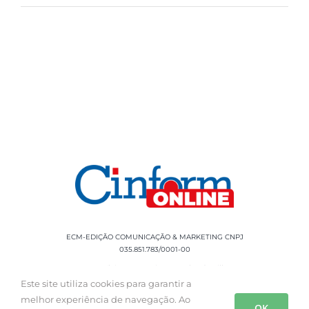
ECM-EDIÇÃO COMUNICAÇÃO & MARKETING CNPJ
035.851.783/0001-00
Rua Sílvio Cesar Leite, 90 Salgado Filho -
Aracaju, SE, CEP: 49020-060 Fone: +55 79
Este site utiliza cookies para garantir a
3085-0554
melhor experiência de navegação. Ao
OK