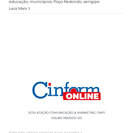
educação
,
municípios
,
Poço Redondo
,
serrgipe
Leia Mais
ECM-EDIÇÃO COMUNICAÇÃO & MARKETING CNPJ
035.851.783/0001-00
Rua Sílvio Cesar Leite, 90 Salgado Filho -
Aracaju, SE, CEP: 49020-060 Fone: +55 79
Este site utiliza cookies para garantir a