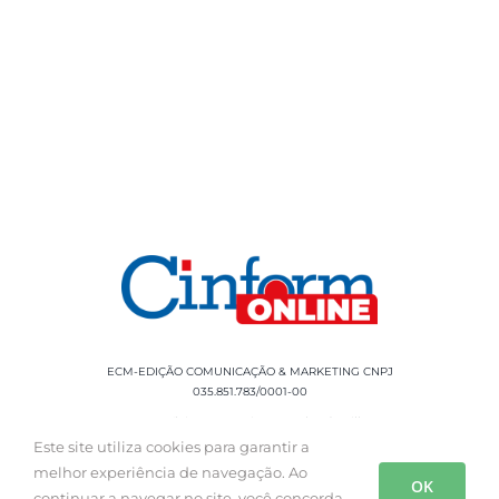
ECM-EDIÇÃO COMUNICAÇÃO & MARKETING CNPJ
035.851.783/0001-00
Rua Sílvio Cesar Leite, 90 Salgado Filho -
Aracaju, SE, CEP: 49020-060 Fone: +55 79
Este site utiliza cookies para garantir a
3085-0554
melhor experiência de navegação. Ao
OK
continuar a navegar no site, você concorda