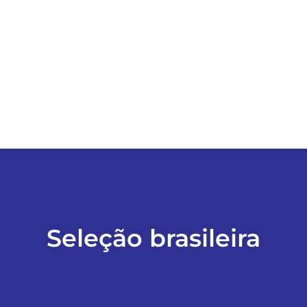
ESPORTES
COLUNISTAS
Classificados
ASSINE
FALE CONOSCO
Seleção brasileira
EDIÇÕES EM PDF