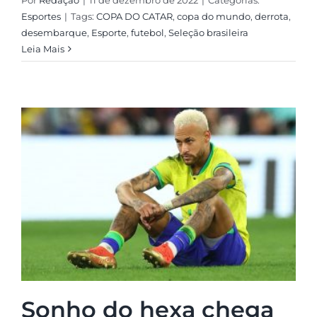
Por
Redação
|
11 de dezembro de 2022
|
Categorias:
Esportes
|
Tags:
COPA DO CATAR
,
copa do mundo
,
derrota
,
desembarque
,
Esporte
,
futebol
,
Seleção brasileira
Leia Mais
Sonho do hexa chega