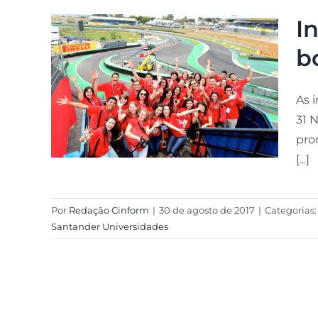
I
b
As 
31 
pro
[...]
Por
Redação Cinform
|
30 de agosto de 2017
|
Categorias
Santander Universidades