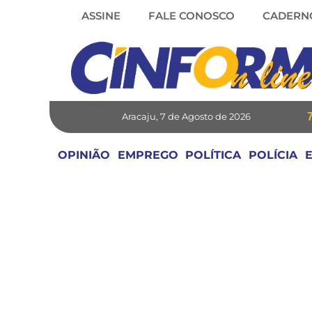
Skip
ASSINE
FALE CONOSCO
CADERN
to
content
Aracaju, 7 de Agosto de 2026
OPINIÃO
EMPREGO
POLÍTICA
POLÍCIA