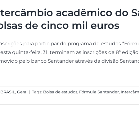
ntercâmbio acadêmico do S
olsas de cinco mil euros
inscrições para participar do programa de estudos “Fórmu
Nesta quinta-feira, 31, terminam as inscrições da 8ª ediç
movido pelo banco Santander através da divisão Santand
:
BRASIL
,
Geral
|
Tags:
Bolsa de estudos
,
Fórmula Santander
,
Intercâm