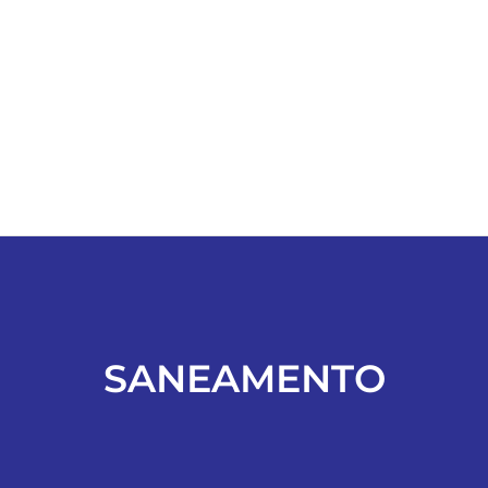
ESPORTES
COLUNISTAS
Classificados
ASSINE
FALE CONOSCO
SANEAMENTO
EDIÇÕES EM PDF