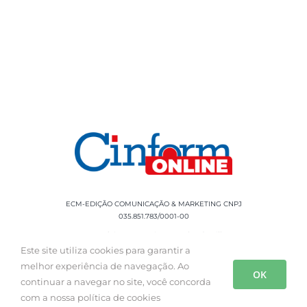
ECM-EDIÇÃO COMUNICAÇÃO & MARKETING CNPJ
035.851.783/0001-00
Rua Sílvio Cesar Leite, 90 Salgado Filho -
Aracaju, SE, CEP: 49020-060 Fone: +55 79
Este site utiliza cookies para garantir a
3085-0554
melhor experiência de navegação. Ao
OK
continuar a navegar no site, você concorda
com a nossa política de cookies