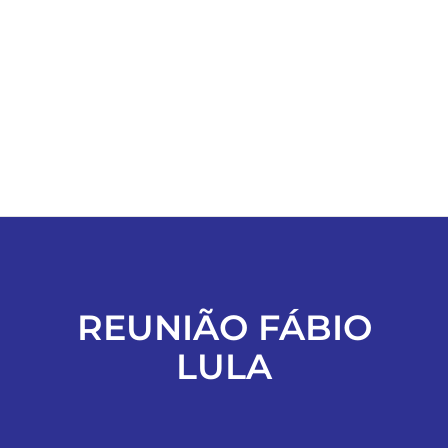
ESPORTES
COLUNISTAS
Classificados
ASSINE
FALE CONOSCO
REUNIÃO FÁBIO
LULA
EDIÇÕES EM PDF