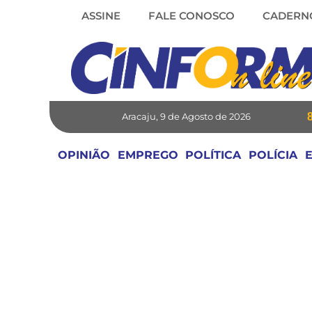
Skip
ASSINE
FALE CONOSCO
CADERN
to
content
Aracaju, 9 de Agosto de 2026
OPINIÃO
EMPREGO
POLÍTICA
POLÍCIA