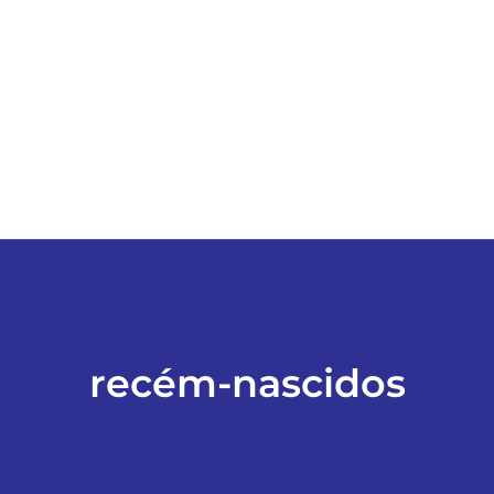
ESPORTES
COLUNISTAS
Classificados
ASSINE
FALE CONOSCO
recém-nascidos
EDIÇÕES EM PDF