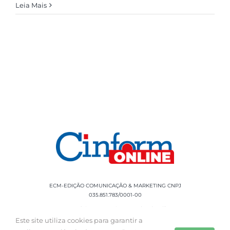
Leia Mais
ECM-EDIÇÃO COMUNICAÇÃO & MARKETING CNPJ
035.851.783/0001-00
Rua Sílvio Cesar Leite, 90 Salgado Filho -
Aracaju, SE, CEP: 49020-060 Fone: +55 79
Este site utiliza cookies para garantir a
3085-0554