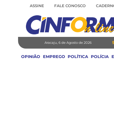
Skip
ASSINE
FALE CONOSCO
CADERN
to
content
Aracaju, 6 de Agosto de 2026
OPINIÃO
EMPREGO
POLÍTICA
POLÍCIA