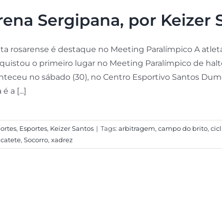
rena Sergipana, por Keizer 
eta rosarense é destaque no Meeting Paralímpico A atlet
quistou o primeiro lugar no Meeting Paralímpico de halte
nteceu no sábado (30), no Centro Esportivo Santos Dumo
é a [...]
ortes
,
Esportes
,
Keizer Santos
|
Tags:
arbitragem
,
campo do brito
,
cic
 catete
,
Socorro
,
xadrez