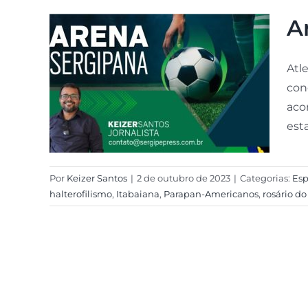
A
Atl
con
aco
esta 
Por
Keizer Santos
|
2 de outubro de 2023
|
Categorias:
Esp
halterofilismo
,
Itabaiana
,
Parapan-Americanos
,
rosário do