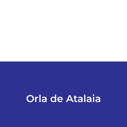
ESPORTES
COLUNISTAS
Classificados
ASSINE
FALE CONOSCO
Orla de Atalaia
EDIÇÕES EM PDF