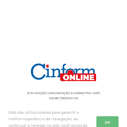
ECM-EDIÇÃO COMUNICAÇÃO & MARKETING CNPJ
035.851.783/0001-00
Rua Sílvio Cesar Leite, 90 Salgado Filho -
Aracaju, SE, CEP: 49020-060 Fone: +55 79
Este site utiliza cookies para garantir a
3085-0554
melhor experiência de navegação. Ao
OK
continuar a navegar no site, você concorda