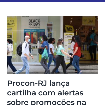
ESPORTES
COLUNISTAS
Classificados
ASSINE
FALE CONOSCO
Procon-RJ lança
EDIÇÕES EM PDF
cartilha com alertas
sobre promoções na