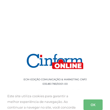
ECM-EDIÇÃO COMUNICAÇÃO & MARKETING CNPJ
035.851.783/0001-00
Rua Sílvio Cesar Leite, 90 Salgado Filho -
Aracaju, SE, CEP: 49020-060 Fone: +55 79
Este site utiliza cookies para garantir a
3085-0554
melhor experiência de navegação. Ao
OK
continuar a navegar no site, você concorda