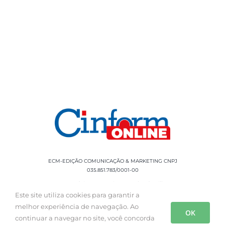
ECM-EDIÇÃO COMUNICAÇÃO & MARKETING CNPJ
035.851.783/0001-00
Rua Sílvio Cesar Leite, 90 Salgado Filho -
Aracaju, SE, CEP: 49020-060 Fone: +55 79
Este site utiliza cookies para garantir a
3085-0554
melhor experiência de navegação. Ao
OK
continuar a navegar no site, você concorda