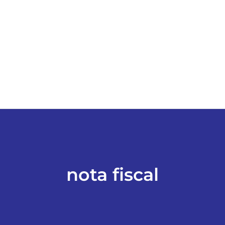
ESPORTES
COLUNISTAS
Classificados
ASSINE
FALE CONOSCO
nota fiscal
EDIÇÕES EM PDF