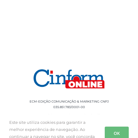
ECM-EDIÇÃO COMUNICAÇÃO & MARKETING CNPJ
035.851.783/0001-00
Rua Sílvio Cesar Leite, 90 Salgado Filho -
Aracaju, SE, CEP: 49020-060 Fone: +55 79
Este site utiliza cookies para garantir a
3085-0554
melhor experiência de navegação. Ao
OK
continuar a navegar no site, você concorda