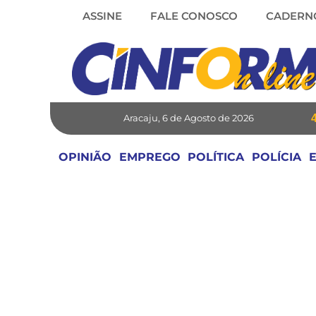
Skip
ASSINE
FALE CONOSCO
CADERN
to
content
Aracaju, 6 de Agosto de 2026
OPINIÃO
EMPREGO
POLÍTICA
POLÍCIA