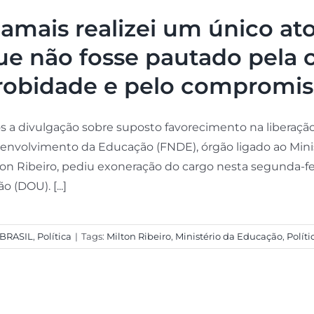
Jamais realizei um único at
ue não fosse pautado pela c
robidade e pelo compromis
s a divulgação sobre suposto favorecimento na liberaçã
envolvimento da Educação (FNDE), órgão ligado ao Minis
ton Ribeiro, pediu exoneração do cargo nesta segunda-feira
o (DOU). [...]
BRASIL
,
Política
|
Tags:
Milton Ribeiro
,
Ministério da Educação
,
Políti