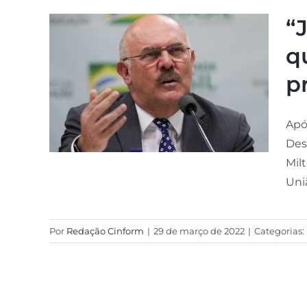
“
q
p
Apó
Des
Mil
Uniã
Por
Redação Cinform
|
29 de março de 2022
|
Categorias: