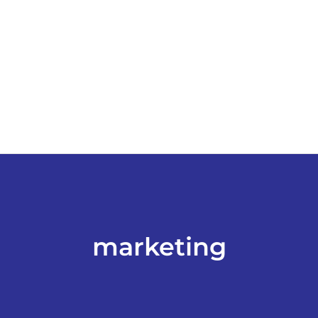
ESPORTES
COLUNISTAS
Classificados
ASSINE
FALE CONOSCO
marketing
EDIÇÕES EM PDF