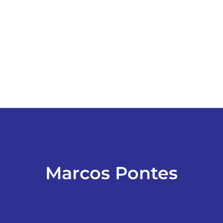
ESPORTES
COLUNISTAS
Classificados
ASSINE
FALE CONOSCO
Marcos Pontes
EDIÇÕES EM PDF