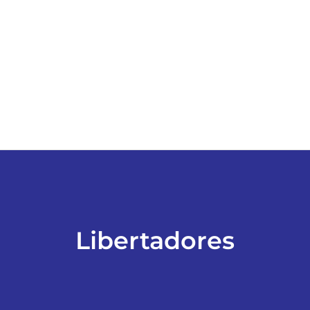
ESPORTES
COLUNISTAS
Classificados
ASSINE
FALE CONOSCO
Libertadores
EDIÇÕES EM PDF