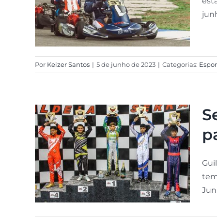
est
junh
Por
Keizer Santos
|
5 de junho de 2023
|
Categorias:
Espor
S
p
Gui
tem
Juni