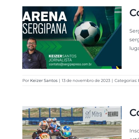
C
Ser
ser
luga
Por
Keizer Santos
|
13 de novembro de 2023
|
Categorias:
C
Ins