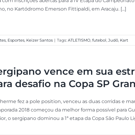
á com inscrições abertas para a IV Etapa do Campeonato S
o, no Kartódromo Emerson Fittipaldi, em Aracaju. [...]
tes
,
Esportes
,
Keizer Santos
|
Tags:
ATLETISMO
,
futebol
,
Judô
,
Kart
ergipano vence em sua estr
ara desafio na Copa SP Gran
lherme fez a pole position, venceu as duas corridas e mar
porada 2018 começou da melhor forma possível para Gui
or, o sergipano dominou a 1ª etapa da Copa São Paulo Light