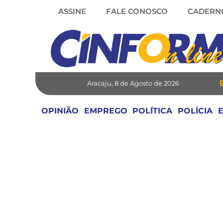
Skip
ASSINE
FALE CONOSCO
CADERN
to
content
Aracaju, 8 de Agosto de 2026
OPINIÃO
EMPREGO
POLÍTICA
POLÍCIA