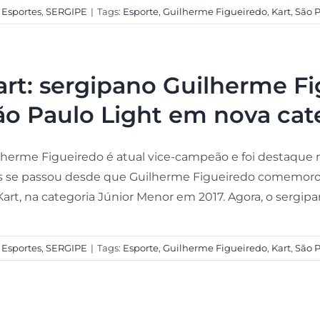
:
Esportes
,
SERGIPE
|
Tags:
Esporte
,
Guilherme Figueiredo
,
Kart
,
São 
art: sergipano Guilherme F
ão Paulo Light em nova cat
lherme Figueiredo é atual vice-campeão e foi destaque
 se passou desde que Guilherme Figueiredo comemorou
art, na categoria Júnior Menor em 2017. Agora, o sergipano
:
Esportes
,
SERGIPE
|
Tags:
Esporte
,
Guilherme Figueiredo
,
Kart
,
São 