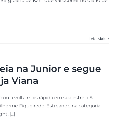
ergipano de Kart, que vai ocorrer no dia 10 de
Leia Mais
eia na Junior e segue
ja Viana
cou a volta mais rápida em sua estreia A
lherme Figueiredo. Estreando na categoria
, [...]