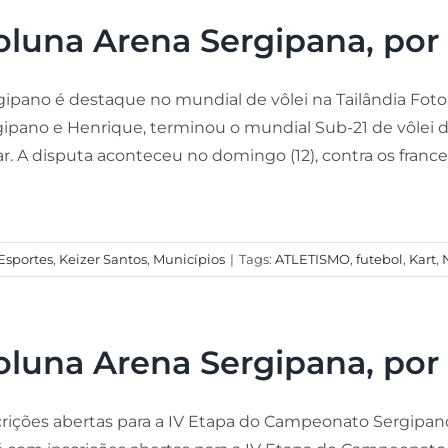
oluna Arena Sergipana, por 
gipano é destaque no mundial de vôlei na Tailândia Foto: 
gipano e Henrique, terminou o mundial Sub-21 de vôlei de
r. A disputa aconteceu no domingo (12), contra os francese
Esportes
,
Keizer Santos
,
Municípios
|
Tags:
ATLETISMO
,
futebol
,
Kart
,
oluna Arena Sergipana, por 
crições abertas para a IV Etapa do Campeonato Sergipano