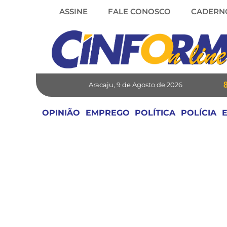
Skip
ASSINE
FALE CONOSCO
CADERN
to
content
Aracaju, 9 de Agosto de 2026
OPINIÃO
EMPREGO
POLÍTICA
POLÍCIA