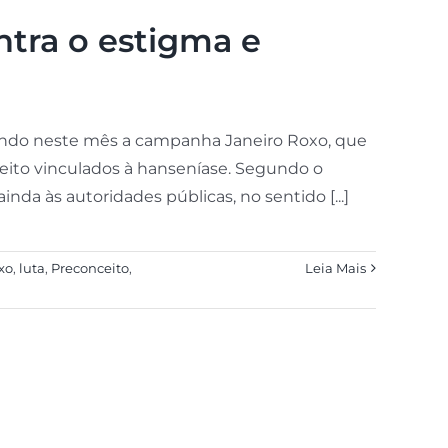
ntra o estigma e
endo neste mês a campanha Janeiro Roxo, que
ceito vinculados à hanseníase. Segundo o
inda às autoridades públicas, no sentido [...]
oxo
,
luta
,
Preconceito
,
Leia Mais