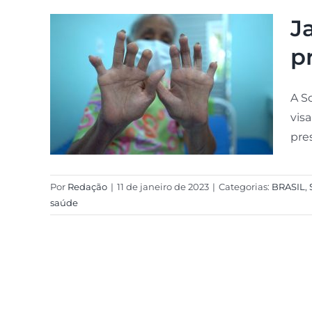
J
p
A S
vis
pres
Por
Redação
|
11 de janeiro de 2023
|
Categorias:
BRASIL
,
saúde