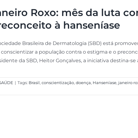
aneiro Roxo: mês da luta co
reconceito à hanseníase
ociedade Brasileira de Dermatologia (SBD) está promov
a conscientizar a população contra o estigma e o precon
idente da SBD, Heitor Gonçalves, a iniciativa destina-se a
SAÚDE
|
Tags:
Brasil
,
conscientização
,
doença
,
Hanseníase
,
janeiro r