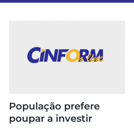
ESPORTES
COLUNISTAS
Classificados
ASSINE
FALE CONOSCO
População prefere
EDIÇÕES EM PDF
poupar a investir