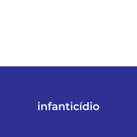
ESPORTES
COLUNISTAS
Classificados
ASSINE
FALE CONOSCO
infanticídio
EDIÇÕES EM PDF