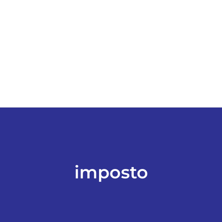
ESPORTES
COLUNISTAS
Classificados
ASSINE
FALE CONOSCO
imposto
EDIÇÕES EM PDF