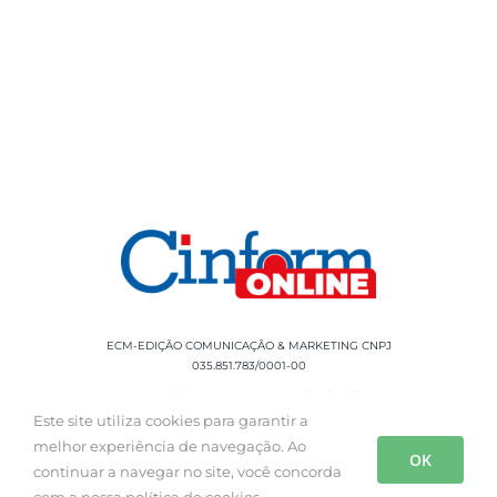
ECM-EDIÇÃO COMUNICAÇÃO & MARKETING CNPJ
035.851.783/0001-00
Rua Sílvio Cesar Leite, 90 Salgado Filho -
Aracaju, SE, CEP: 49020-060 Fone: +55 79
Este site utiliza cookies para garantir a
3085-0554
melhor experiência de navegação. Ao
OK
continuar a navegar no site, você concorda