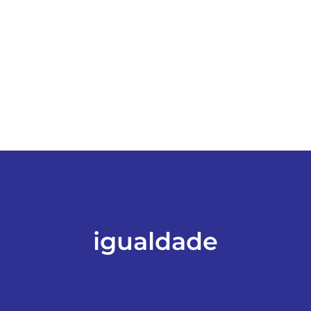
ESPORTES
COLUNISTAS
Classificados
ASSINE
FALE CONOSCO
igualdade
EDIÇÕES EM PDF