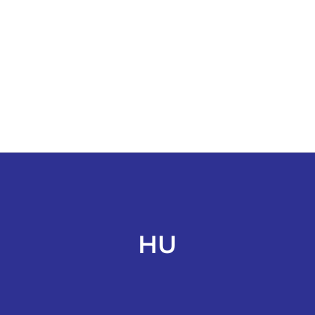
ESPORTES
COLUNISTAS
Classificados
ASSINE
FALE CONOSCO
HU
EDIÇÕES EM PDF