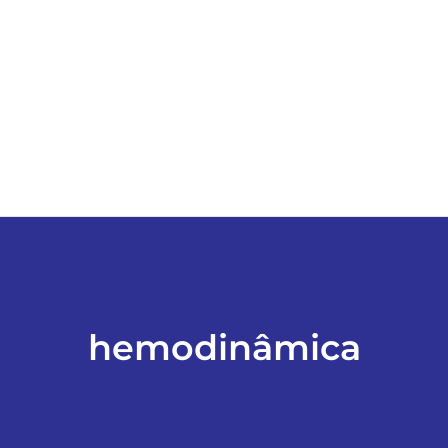
ESPORTES
COLUNISTAS
Classificados
ASSINE
FALE CONOSCO
hemodinâmica
EDIÇÕES EM PDF