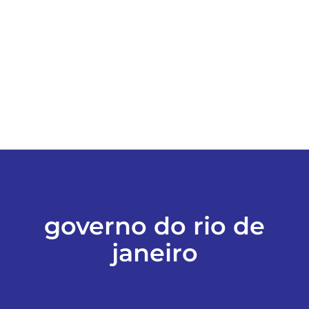
ESPORTES
COLUNISTAS
Classificados
ASSINE
FALE CONOSCO
governo do rio de
janeiro
EDIÇÕES EM PDF