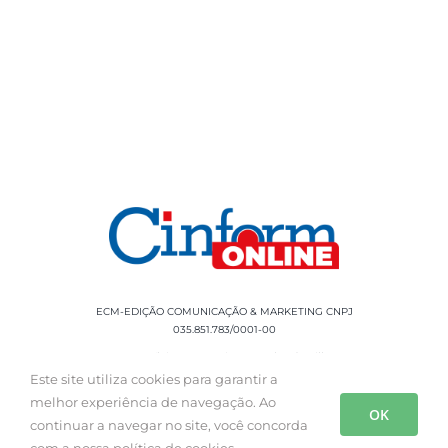
ECM-EDIÇÃO COMUNICAÇÃO & MARKETING CNPJ
035.851.783/0001-00
Rua Sílvio Cesar Leite, 90 Salgado Filho -
Aracaju, SE, CEP: 49020-060 Fone: +55 79
Este site utiliza cookies para garantir a
3085-0554
melhor experiência de navegação. Ao
OK
continuar a navegar no site, você concorda