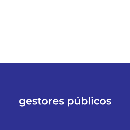
ESPORTES
COLUNISTAS
Classificados
ASSINE
FALE CONOSCO
gestores públicos
EDIÇÕES EM PDF