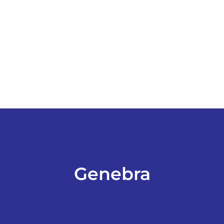
ESPORTES
COLUNISTAS
Classificados
ASSINE
FALE CONOSCO
Genebra
EDIÇÕES EM PDF