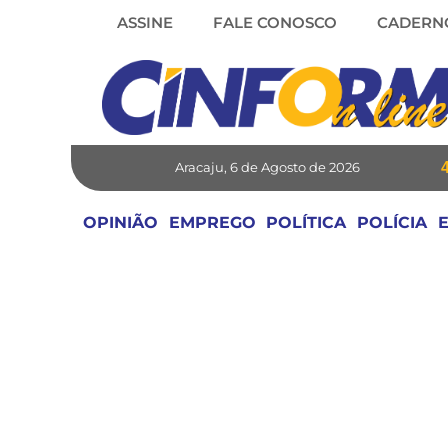
Skip
ASSINE
FALE CONOSCO
CADERN
to
content
Aracaju, 6 de Agosto de 2026
OPINIÃO
EMPREGO
POLÍTICA
POLÍCIA