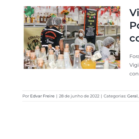
V
P
c
For
Vig
con
Por
Edvar Freire
|
28 de junho de 2022
|
Categorias:
Geral